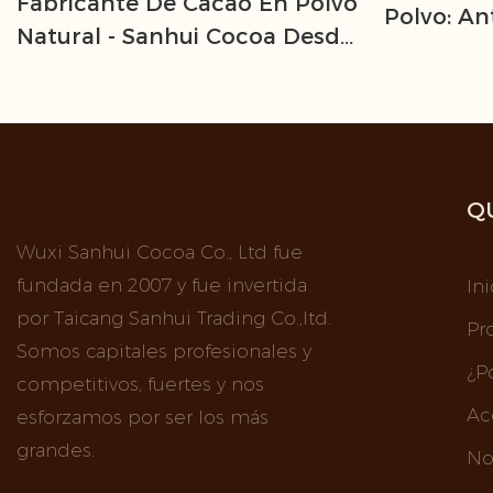
Fabricante De Cacao En Polvo
Polvo: An
Natural - Sanhui Cocoa Desde
Minerales
2007 | Suministro A Granel Y
Embalaje Personalizado
Q
Wuxi Sanhui Cocoa Co., Ltd fue
fundada en 2007 y fue invertida
Ini
por Taicang Sanhui Trading Co.,ltd.
Pr
Somos capitales profesionales y
¿P
competitivos, fuertes y nos
Ac
esforzamos por ser los más
grandes.
No