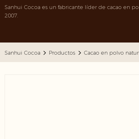
Sanhui Cocoa es un fabricante líder de cacao en po
2007.
Sanhui Cocoa
Productos
Cacao en polvo natur