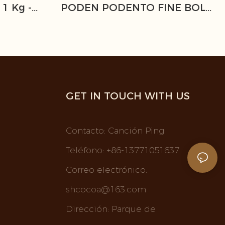
1 Kg -
PODEN PODENTO FINE BOLA
ión
DE PULLADO DE GLUTEN EN
GET IN TOUCH WITH US
Contacto: Canción Ping
Teléfono: +86-13771051637
Correo electrónico:
shcocoa@163.com
Dirección: Parque de