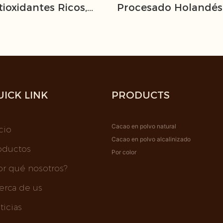
tioxidantes Ricos,
Procesado Holandés 
 Y Sabor
Calidad De Exportac
UICK LINK
PRODUCTS
Cacao en polvo natural
cio
Cacao en polvo alcalinizado
oductos
Por color
or qué nosotros?
erca de us
ticias