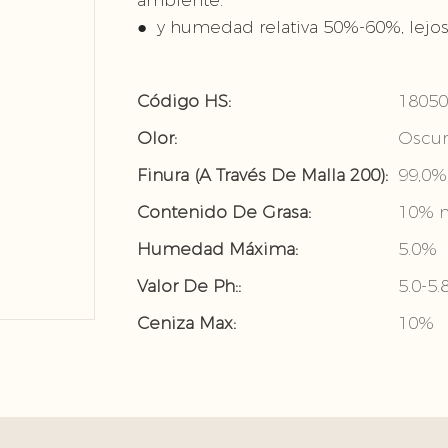
ambiente.
● y humedad relativa 50%-60%, lejos
Código HS:
18050
Olor:
Oscu
Finura (a Través De Malla 200):
99,0%
Contenido De Grasa:
10% 
Humedad Máxima:
5.0%
Valor De Ph::
5.0-5.
Ceniza Max:
10%