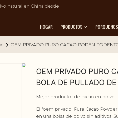
lvo natural en China desde
HOGAR
PRODUCTOS
PORQUE NO
al
OEM PRIVADO PURO CACAO PODEN PODENTO 
OEM PRIVADO PURO C
BOLA DE PULLADO DE
Mejor productor de cacao en polvo
El "oem privado Pure Cacao Powder 
en una bolsa de polvo sin aditivos. S