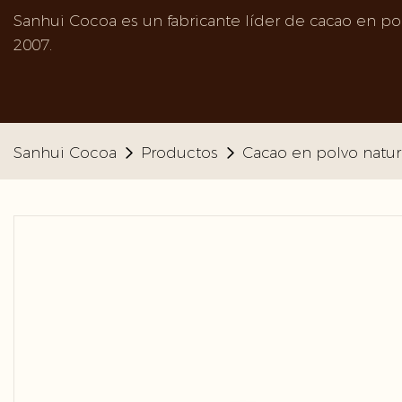
Sanhui Cocoa es un fabricante líder de cacao en po
2007.
Sanhui Cocoa
Productos
Cacao en polvo natur