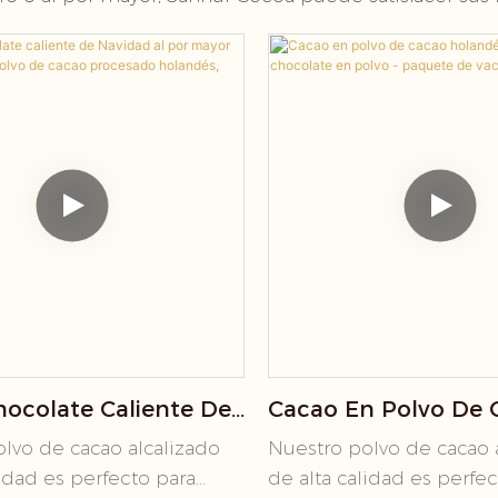
hocolate Caliente De
Cacao En Polvo De 
 Al Por Mayor Con
Holandés 100 G - P
lvo de cacao alcalizado
Nuestro polvo de cacao 
n Polvo De Cacao
Chocolate En Polvo
lidad es perfecto para
de alta calidad es perfe