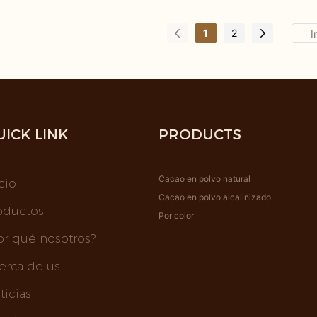
asa, encuentre detalles y
detalles y precios sobre
re Proteína de azúcar
polvo Cacao en polvo al
1
2
 polvo desde Precio de
de Cacao en polvo Fabri
ao en polvo natural /
China Calidad económic
olvo alcalinizado Cacao
polvo alcalinizado natural
crudo 100% puro bajo en
Zhuofeng Biotechnology 
sarrollo de tecnología
UICK LINK
PRODUCTS
ruitang Co., Ltd.
Cacao en polvo natural
cio
Cacao en polvo alcalinizado
oductos
Por color
or qué nosotros?
erca de us
ticias