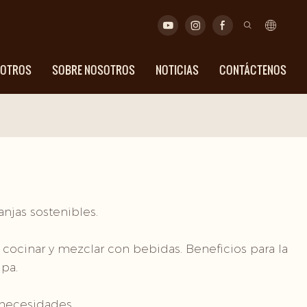
SOTROS
SOBRE NOSOTROS
NOTICIAS
CONTÁCTENOS
njas sostenibles.
r, cocinar y mezclar con bebidas. Beneficios para la
lpa.
 necesidades.