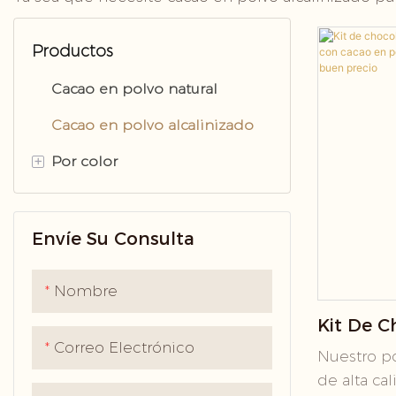
Productos
Cacao en polvo natural
Cacao en polvo alcalinizado
+
Por color
Cacao Negro En Polvo
Envíe Su Consulta
Nombre
Kit De C
Correo Electrónico
Navidad
Nuestro po
Cacao E
de alta ca