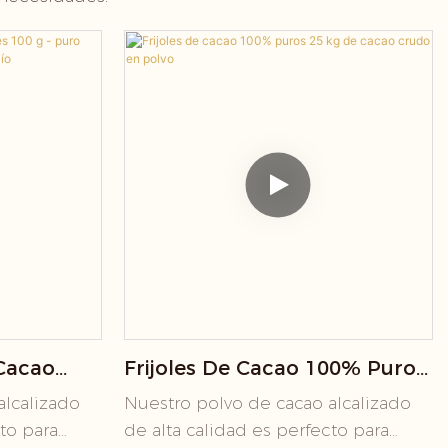
Cacao
Frijoles De Cacao 100% Puros
uro
25 Kg De Cacao Crudo En
alcalizado
Nuestro polvo de cacao alcalizado
 - Paquete
Polvo
cto para
de alta calidad es perfecto para