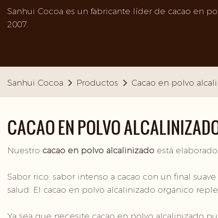
Sanhui Cocoa es un fabricante líder de cacao en po
2007.
Sanhui Cocoa
Productos
Cacao en polvo alcal
CACAO EN POLVO ALCALINIZAD
Nuestro
cacao en polvo alcalinizado
está elaborado
Sabor rico: sabor intenso a cacao con un final suave 
salud: El cacao en polvo alcalinizado orgánico reple
Ya sea que necesite cacao en polvo alcalinizado pu