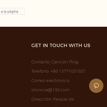
 Cacao en
alcalinizado natural, encuentre
calinizado
detalles y precios sobre Proteína de
cante de
azúcar blanca en polvo al por mayor
a Cacao en
Cacao en polvo marrón oscuro
 - Tianjin
negro a granel Chocolate Cacao en
Co., Ltd
polvo alcalinizado natural - Tianjin
Jiaruitang Technology Development
GET IN TOUCH WITH US
Co., Ltd
Contacto: Canción Ping
Teléfono: +86-13771051637
Correo electrónico:
shcocoa@163.com
Dirección: Parque de