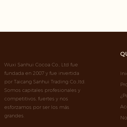
bajo en gr
precio sob
blanca en
fábrica Cac
Cacao en p
en polvo 
grasa - De
Q
Tianjin Jia
Wuxi Sanhui Cocoa Co., Ltd fue
fundada en 2007 y fue invertida
Ini
por Taicang Sanhui Trading Co.,ltd.
Pr
Somos capitales profesionales y
¿P
competitivos, fuertes y nos
Ac
esforzamos por ser los más
grandes.
No