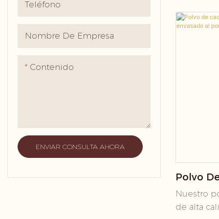
Procesa
hornear y 
Teléfono
frijoles d
Precio
origen úni
Nombre De Empresa
sabores y 
atender a
Contenido
mercado, 
alcalizada
solubilida
finales
ENVIAR CONSULTA AHORA
Polvo De
Con Polv
Nuestro po
Al Por M
de alta ca