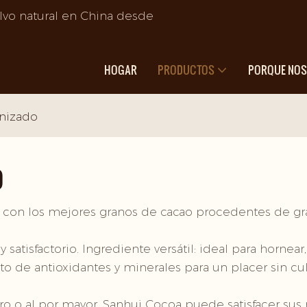
lvo natural en China desde
HOGAR
PRODUCTOS
PORQUE NO
inizado
O
 con los mejores granos de cacao procedentes de gra
y satisfactorio. Ingrediente versátil: ideal para hornea
to de antioxidantes y minerales para un placer sin cu
ro o al por mayor, Sanhui Cocoa puede satisfacer sus