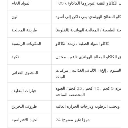
100 ٪ حبوب الكاكاو النقية (ثيوبروما الكاكاو)
المواد الخام
كاكاو المعالج الهولندي: بني داكن إلى أسود
لون
معالجة الطبيعية / المعالجة الهولندية (القلوية)
طريقة المعالجة
كاكاو المواد الصلبة ، زبدة الكاكاو
المكونات الرئيسية
وق الكاكاو المعالج الهولندي: ناعم ، معتدل
نكهة
الكالسيوم ، إلخ) ، الألياف الغذائية ، مركبات
المحتوى الغذائي
النبات
حزمة صغيرة: 250 جم ، 500 جرام ، 1 كجم ؛ حزمة كبيرة: 5 كجم ، 10 كجم ، 25 كجم ؛ العبوة
خيارات التغليف
المخصصة المتاحة
 ، وتجنب الرطوبة ودرجات الحرارة العالية
ظروف التخزين
24 شهرًا (غير مفتوح)
الحياة الافتراضية