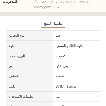
L/C ، D/A ، D/P ، T/T ، Western Union ،
المدفوعات:
Moneygram ، OA
تفاصيل المنتج
ختم
نوع التخزين
نكهة الكاكاو المميزة
نكهة
كجم25
الوزن (كجم)
بني داكن
لون
شنطة
التغليف
مسحوق الكاكاو
يكتب
غير
تعليمات للاستخدام