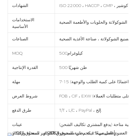
ISO 22000 ، HACC ، حلال ، كوشير
الشهادات
الاستخدامات
جات الشوكولاتة والحلويات والأطعمة الصحية
الأساسية
 ، تصنيع الشوكولاتة ، صناعة الأغذية الصحية
الصناعات
كيلوغرام500
MOQ
500 طن شهريًا
القدرة الإنتاجية
ام عمل (اعتمادًا على كمية الطلب والوجهة)
مهلة
شروط العرض
T/T ، L/C ، PayPal ، إلخ.
طرق الدفع
مجانية متاحة (يدفع المشتري تكاليف الشحن)
عينات