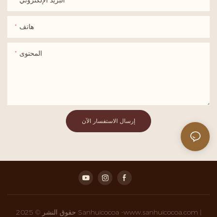
هاتف
المحتوى
إرسال الاستفسار الآن
حقوق النشر © 2025 Sanhuicocoa -www.sanhuicocoa.com |