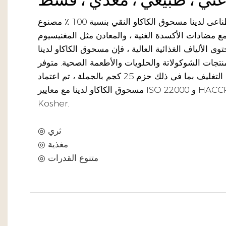
توفر لك منتجات الذكاء الاصطناعى لدينا مسحوق الكاكاو النقي بنسبة 100 ٪ مصنوع
مع مضادات الأكسدة الغنية ، والمعادن مثل المغنيسيوم
وى الألياف الغذائية العالية ، فإن مسحوق الكاكاو لدينا
نتجات الشوكولاتة والحلويات والأطعمة الصحية. متوفر
في العديد من خيارات التغليف بما في ذلك حزم 25 كجم بالجملة ، تم اعتماد
مسحوق الكاكاو لدينا مع معايير ISO 22000 و HACCP و GMP و Halal و
Kosher.
◎ ثري
◎ مغذية
◎ متنوع القدرات