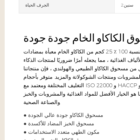
سنين2
الجرف الحياة
لدينا مسحوق الكاكاو النقي بنسبة 100 ٪ 25 كجم من الكاكاو الخام معبأة بمضادات
لياف الغذائية ، مما يجعله أمرًا ضروريًا لمنتجات الذكاء
من مسحوق الكاكاو الطبيعي والهولندي ، فإن منتجاتنا
لمشروبات ومنتجات الشوكولاتة والمزيد. متوفر بأحجام
التغليف المختلفة ومعتمد مع ISO 22000 و HACCP و GMP و Halal و Kosher ،
 هو الخيار الأفضل للمواد الغذائية والمشروبات والخبز
والصناعة الصحية.
● مسحوق الكاكاو جودة عالي الجودة
● مسحوق الخبز المضاد للأكسدة
● مكون الطهي متعدد الاستخدامات