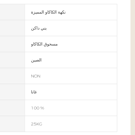
نكهة الكاكاو المميزة
بني داكن
مسحوق الكاكاو
الصين
NON
غانا
100 %
25KG