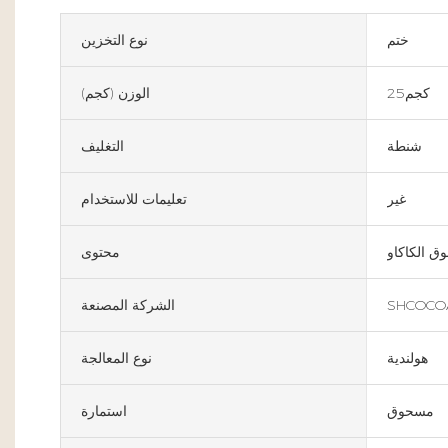
ختم
نوع التخزين
كجم25
الوزن (كجم)
شنطة
التغليف
غير
تعليمات للاستخدام
 الكاكاو
محتوى
SHCOCO
الشركة المصنعة
هولندية
نوع المعالجة
مسحوق
استمارة