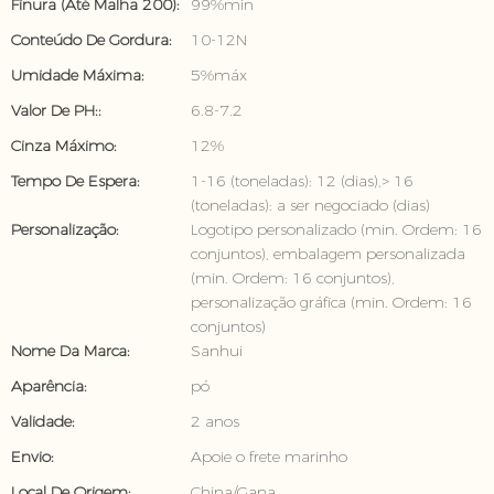
Finura (até Malha 200):
99%min
Conteúdo De Gordura:
10-12N
Umidade Máxima:
5%máx
Valor De PH::
6.8-7.2
Cinza Máximo:
12%
Tempo De Espera:
1-16 (toneladas): 12 (dias),> 16
(toneladas): a ser negociado (dias)
Personalização:
Logotipo personalizado (min. Ordem: 16
conjuntos), embalagem personalizada
(min. Ordem: 16 conjuntos),
personalização gráfica (min. Ordem: 16
conjuntos)
Nome Da Marca:
Sanhui
Aparência:
pó
Validade:
2 anos
Envio:
Apoie o frete marinho
Local De Origem:
China/Gana