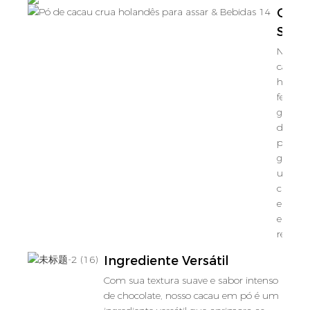
Qual
Supe
Nosso 
cacau 
holand
feito c
grãos 
de qua
premi
garant
um sab
chocola
e autên
em tod
receitas
Ingrediente Versátil
Com sua textura suave e sabor intenso
de chocolate, nosso cacau em pó é um